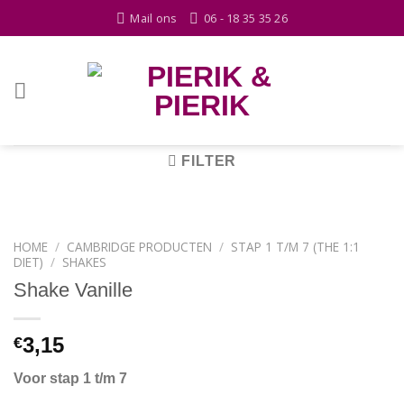
Skip
Mail ons
06 - 18 35 35 26
to
content
FILTER
HOME
/
CAMBRIDGE PRODUCTEN
/
STAP 1 T/M 7 (THE 1:1
DIET)
/
SHAKES
Shake Vanille
3,15
€
Voor stap 1 t/m 7