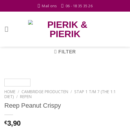
Skip
Mail ons
06 - 18 35 35 26
to
content
FILTER
HOME
/
CAMBRIDGE PRODUCTEN
/
STAP 1 T/M 7 (THE 1:1
DIET)
/
REPEN
Reep Peanut Crispy
3,90
€