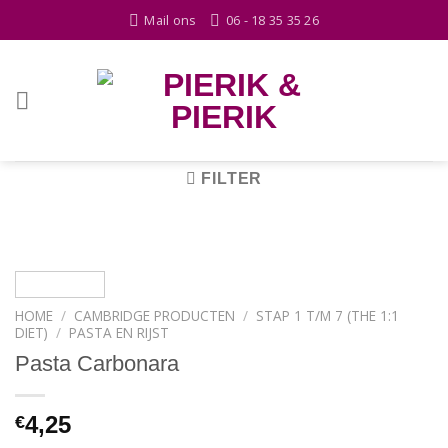
Skip
Mail ons
06 - 18 35 35 26
to
content
FILTER
HOME
/
CAMBRIDGE PRODUCTEN
/
STAP 1 T/M 7 (THE 1:1
DIET)
/
PASTA EN RIJST
Pasta Carbonara
4,25
€