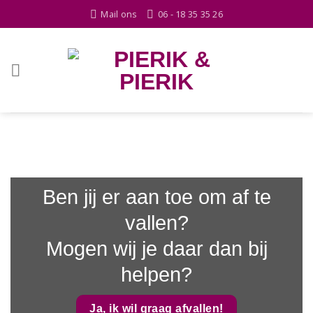
Skip
Mail ons
06 - 18 35 35 26
to
content
Ben jij er aan toe om af te
vallen?
Mogen wij je daar dan bij
helpen?
Ja, ik wil graag afvallen!